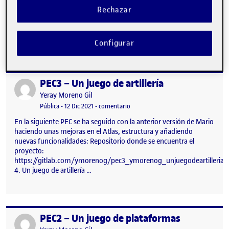
dinosaurios que se encuentre en su camino. Para eliminar los
Rechazar
dinosaurios, con la barra espaciadora podrá usar su arma y
disparar balas de fuego, dichas balas se van apagando y si el
dinosaurio está muy lejos no llegará a él. Estos dinosaurios…
Configurar
PEC3 – Un juego de artillería
Publicado por
Publicado por
Yeray Moreno Gil
Visibilidad:
Fecha de publicación
en PEC3 – Un juego de artillería
Pública
-
12 Dic 2021
-
comentario
En la siguiente PEC se ha seguido con la anterior versión de Mario
haciendo unas mejoras en el Atlas, estructura y añadiendo
nuevas funcionalidades: Repositorio donde se encuentra el
proyecto:
https://gitlab.com/ymorenog/pec3_ymorenog_unjuegodeartilleria
4. Un juego de artillería …
PEC2 – Un juego de plataformas
Publicado por