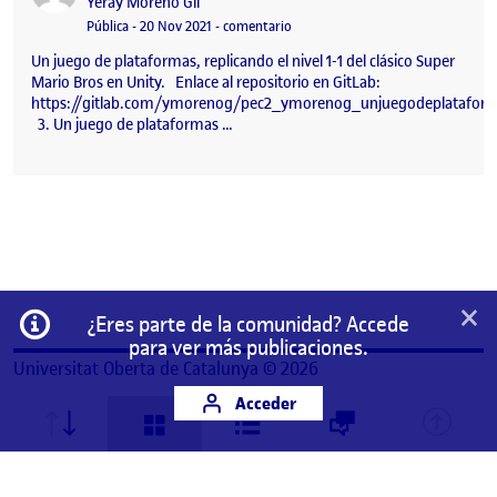
Publicado por
Yeray Moreno Gil
Visibilidad:
Fecha de publicación
en PEC2 – Un juego de plataforma
Pública
-
20 Nov 2021
-
comentario
Un juego de plataformas, replicando el nivel 1-1 del clásico Super
Mario Bros en Unity. Enlace al repositorio en GitLab:
https://gitlab.com/ymorenog/pec2_ymorenog_unjuegodeplatafor
3. Un juego de plataformas …
×
Información
¿Eres parte de la comunidad? Accede
para ver más publicaciones.
Universitat Oberta de Catalunya © 2026
Acceder
Este es un espacio de trabajo personal de un/a