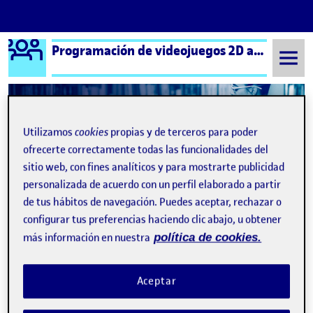
Logo Ágora
Programación de videojuegos 2D aula 2
Saltar al contenido
Utilizamos
cookies
propias y de terceros para poder
Semestre 20211 - Aula 2
Yeray Moreno Gil
ofrecerte correctamente todas las funcionalidades del
Yeray Moreno Gil
sitio web, con fines analíticos y para mostrarte publicidad
personalizada de acuerdo con un perfil elaborado a partir
de tus hábitos de navegación. Puedes aceptar, rechazar o
PEC4 – PRÁCTICA FINAL
Publicado por
configurar tus preferencias haciendo clic abajo, u obtener
Publicado por
Yeray Moreno Gil
más información en nuestra
política de cookies.
Visibilidad:
Fecha de publicación
en PEC4 – PRÁCTICA FINAL
Pública
-
13 Ene 2022
-
comentario
El diamante perdido El juego consiste en una chica exploradora y
Aceptar
se encuentra en una selva llena de dinosaurios y debe de
encontrar el diamante perdido, para ello deberá de ir
atravesando los diferentes obstáculos y eliminando los