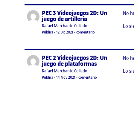
PEC 3 Videojuegos 2D: Un
Publicado por
No h
juego de artillería
Lo si
Publicado por
Rafael Marchante Collado
Visibilidad:
Fecha de publicación
13 enero, 2022 11:25 pm
en PEC 3 Videojuegos 2D:
Pública
-
12 Dic 2021
-
comentario
PEC 2 Videojuegos 2D: Un
Publicado por
No h
juego de plataformas
Lo si
Publicado por
Rafael Marchante Collado
Visibilidad:
Fecha de publicación
en PEC 2 Videojuegos 2
Pública
-
14 Nov 2021
-
comentario