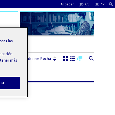
Acceder
63
17
uda
odas las
vegación.
Ordenar:
Descendente
Ordenar:
Fecha
obtener más
rar