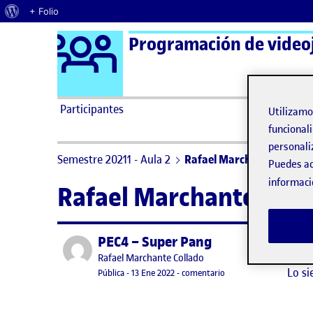
Acerca de WordPress
+ Folio
Logo Ágora
Programación de videoj
Saltar al contenido
Participantes
Utilizam
funcionali
personali
Semestre 20211 - Aula 2
Rafael Marchante Collado
Puedes ac
informaci
Rafael Marchante Coll
PEC4 – Super Pang
Publicado por
No h
Publicado por
Rafael Marchante Collado
Lo si
Visibilidad:
Fecha de publicación
en PEC4 – Super Pang
Pública
-
13 Ene 2022
-
comentario