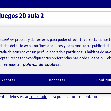
uegos 2D aula 2
ActiFolios
Ay
os
cookies
propias y de terceros para poder ofrecerte correctamente t
dades del sitio web, con fines analíticos y para mostrarte publicidad
zada de acuerdo con un perfil elaborado a partir de tus hábitos de na
eptar, rechazar o configurar tus preferencias haciendo clic abajo, u 
ón en nuestra
política de cookies.
ado
Aceptar
Rechazar
Configu
ay comentarios.
ento, debes estar
conectado
para publicar un comentario.