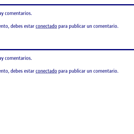
ay comentarios.
ento, debes estar
conectado
para publicar un comentario.
 Un juego de artillería
ay comentarios.
ento, debes estar
conectado
para publicar un comentario.
D: Un juego de plataformas