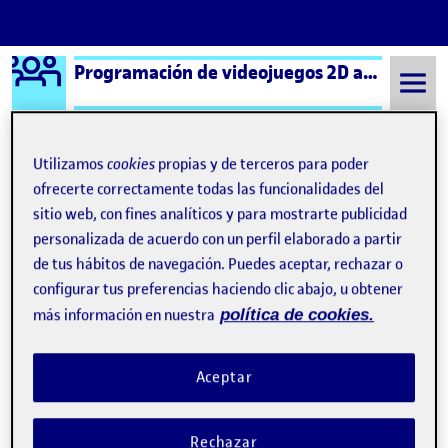
Logo Ágora
Programación de videojuegos 2D aula 2
Saltar al contenido
Utilizamos
cookies
propias y de terceros para poder
ofrecerte correctamente todas las funcionalidades del
Semestre 20211 - Aula 2
PEC4 – Super Pang
sitio web, con fines analíticos y para mostrarte publicidad
Navegación de entradas
: PEC4 – PRÁCTICA FINAL
personalizada de acuerdo con un perfil elaborado a partir
Anterior
de tus hábitos de navegación. Puedes aceptar, rechazar o
PEC4 – Super Pang
configurar tus preferencias haciendo clic abajo, u obtener
Publicado por
más información en nuestra
política de cookies.
Publicado por
Rafael Marchante Collado
Visibilidad:
Fecha de publicación
en PEC4 – Super Pang
Pública
-
13 Ene 2022
-
comentario
Aceptar
Dejo aquí mi aportación a esta PEC de la asignatura de
Videojuegos 2D. Me he decantado por intentar recrear el
Rechazar