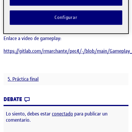
mítico videojuego Super Pang.
Enlace a repositorio:
Configurar
https://gitlab.com/rmarchante/pec4
Enlace a video de gameplay:
https://gitlab.com/rmarchante/pec4/-/blob/main/Gameplay
5. Práctica final
CONTRIBUTION
0
EN PEC4 – SUPER PANG
DEBATE
Lo siento, debes estar
conectado
para publicar un
comentario.