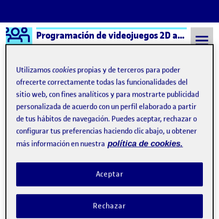
Logo Ágora
Programación de videojuegos 2D aula 2
Saltar al contenido
Utilizamos
cookies
propias y de terceros para poder
ofrecerte correctamente todas las funcionalidades del
sitio web, con fines analíticos y para mostrarte publicidad
Semestre 20211 - Aula 2
5 Enero, 2022
personalizada de acuerdo con un perfil elaborado a partir
5 Enero, 2022
de tus hábitos de navegación. Puedes aceptar, rechazar o
configurar tus preferencias haciendo clic abajo, u obtener
más información en nuestra
política de cookies.
PEC4 – Spaceship Madness
Publicado por
Publicado por
Javier Salvador Marco
Visibilidad:
Fecha de publicación
en PEC4 – Spaceship Madness
Pública
-
5 Ene 2022
-
comentario
Aceptar
Rechazar